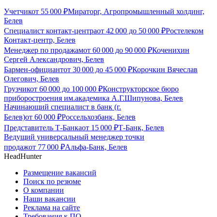
Учетчик
от
55 000
₽
Мираторг, Агропромышленный холдинг,
Белев
Специалист контакт-центра
от
42 000
до
50 000
₽
Ростелеком
Контакт-центр, Белев
Менеджер по продажам
от
60 000
до
90 000
₽
Коченихин
Сергей Александрович, Белев
Бармен-официант
от
30 000
до
45 000
₽
Корочкин Вячеслав
Олегович, Белев
Грузчик
от
60 000
до
100 000
₽
Конструкторское бюро
приборостроения им.академика А.Г.Шипунова, Белев
Начинающий специалист в банк (г.
Белев)
от
60 000
₽
Россельхозбанк, Белев
Представитель Т-Банка
от
15 000
₽
Т-Банк, Белев
Ведущий универсальный менеджер точки
продаж
от
77 000
₽
Альфа-Банк, Белев
HeadHunter
Размещение вакансий
Поиск по резюме
О компании
Наши вакансии
Реклама на сайте
Требования к ПО