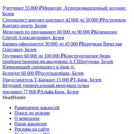
Учетчик
от
55 000
₽
Мираторг, Агропромышленный холдинг,
Белев
Специалист контакт-центра
от
42 000
до
50 000
₽
Ростелеком
Контакт-центр, Белев
Менеджер по продажам
от
60 000
до
90 000
₽
Коченихин
Сергей Александрович, Белев
Бармен-официант
от
30 000
до
45 000
₽
Корочкин Вячеслав
Олегович, Белев
Грузчик
от
60 000
до
100 000
₽
Конструкторское бюро
приборостроения им.академика А.Г.Шипунова, Белев
Начинающий специалист в банк (г.
Белев)
от
60 000
₽
Россельхозбанк, Белев
Представитель Т-Банка
от
15 000
₽
Т-Банк, Белев
Ведущий универсальный менеджер точки
продаж
от
77 000
₽
Альфа-Банк, Белев
HeadHunter
Размещение вакансий
Поиск по резюме
О компании
Наши вакансии
Реклама на сайте