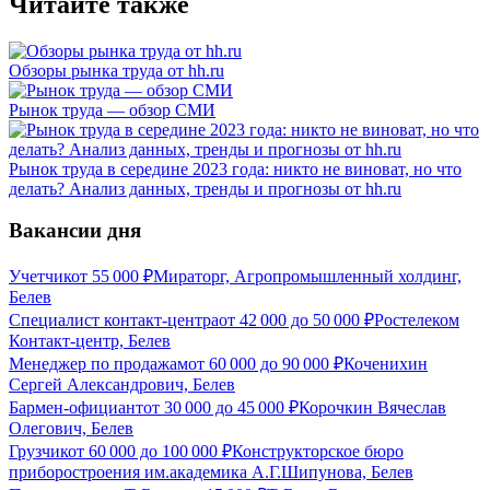
Читайте также
Обзоры рынка труда от hh.ru
Рынок труда — обзор СМИ
Рынок труда в середине 2023 года: никто не виноват, но что
делать? Анализ данных, тренды и прогнозы от hh.ru
Вакансии дня
Учетчик
от
55 000
₽
Мираторг, Агропромышленный холдинг,
Белев
Специалист контакт-центра
от
42 000
до
50 000
₽
Ростелеком
Контакт-центр, Белев
Менеджер по продажам
от
60 000
до
90 000
₽
Коченихин
Сергей Александрович, Белев
Бармен-официант
от
30 000
до
45 000
₽
Корочкин Вячеслав
Олегович, Белев
Грузчик
от
60 000
до
100 000
₽
Конструкторское бюро
приборостроения им.академика А.Г.Шипунова, Белев