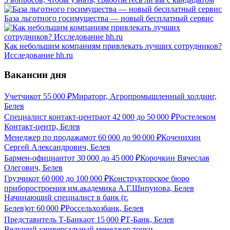
База льготного госимущества — новый бесплатный сервис
Как небольшим компаниям привлекать лучших сотрудников?
Исследование hh.ru
Вакансии дня
Учетчик
от
55 000
₽
Мираторг, Агропромышленный холдинг,
Белев
Специалист контакт-центра
от
42 000
до
50 000
₽
Ростелеком
Контакт-центр, Белев
Менеджер по продажам
от
60 000
до
90 000
₽
Коченихин
Сергей Александрович, Белев
Бармен-официант
от
30 000
до
45 000
₽
Корочкин Вячеслав
Олегович, Белев
Грузчик
от
60 000
до
100 000
₽
Конструкторское бюро
приборостроения им.академика А.Г.Шипунова, Белев
Начинающий специалист в банк (г.
Белев)
от
60 000
₽
Россельхозбанк, Белев
Представитель Т-Банка
от
15 000
₽
Т-Банк, Белев
Ведущий универсальный менеджер точки