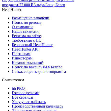
продаж
от
77 000
₽
Альфа-Банк, Белев
HeadHunter
Размещение вакансий
Поиск по резюме
О компании
Наши вакансии
Реклама на сайте
Требования к ПО
Безопасный HeadHunter
HeadHunter API
Партнерам
Инвесторам
Каталог компаний
Поиск по вакансиям в Белеве
Сетка: соцсеть для нетворкинга
Соискателям
hh PRO
Готовое резюме
Все сервисы
Хочу у вас работать
Производственный календарь
Экспертная рекомендация