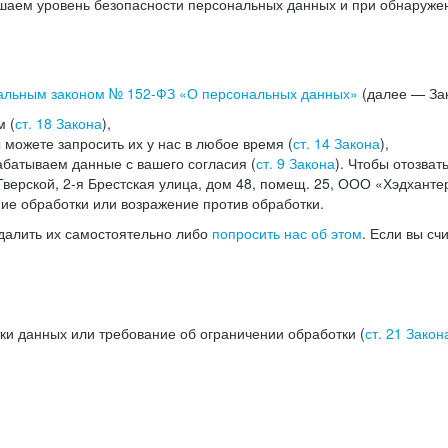
аем уровень безопасности персональных данных и при обнаружени
альным законом №
152-ФЗ
«О персональных данных»
(далее — Зак
м (
ст. 18 Закона
),
можете запросить их у нас в любое время (
ст. 14 Закона
),
абатываем данные с вашего согласия (
ст. 9 Закона
). Чтобы отозват
верской, 2-я Брестская улица, дом 48, помещ. 25, ООО «Хэдханте
ние обработки или возражение против обработки.
далить их самостоятельно либо
попросить нас об этом
. Если вы сч
ки данных или требование об ограничении обработки (
ст. 21 Закон