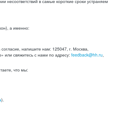
и несоответствий в самые короткие сроки устраняем
он), а именно:
ь согласие, напишите нам: 125047, г. Москва,
р» или свяжитесь с нами по адресу:
feedback@hh.ru
,
итаете, что мы:
а
).