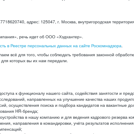
18620740, адрес: 125047, г. Москва, внутригородская территория
омпания», речь идет об ООО «Хэдхантер».
есть в Реестре персональных данных на сайте Роскомнадзора
.
аем всё для того, чтобы соблюдать требования законной обработ
, для которых вы их нам передали.
ступа к функционалу нашего сайта, содействия занятости и пред
следований, направленных на улучшение качества наших продуктов
ий, осуществления поиска и подбора кандидатов на вакантные дол
ования HR-бренда;
оустройства в нашу компанию и для ведения кадрового резерва ко
чения, направления в командировки, учёта результатов исполнени
омпенсаций;