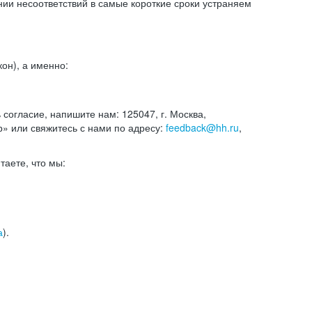
и несоответствий в самые короткие сроки устраняем
он), а именно:
ь согласие, напишите нам: 125047, г. Москва,
р» или свяжитесь с нами по адресу:
feedback@hh.ru
,
итаете, что мы:
а
).