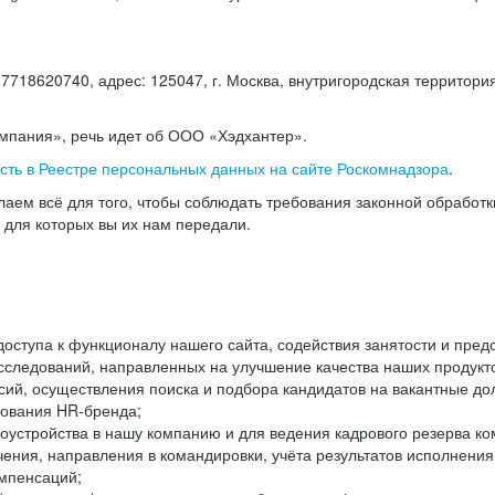
18620740, адрес: 125047, г. Москва, внутригородская территория
омпания», речь идет об ООО «Хэдхантер».
есть в Реестре персональных данных на сайте Роскомнадзора
.
аем всё для того, чтобы соблюдать требования законной обработ
, для которых вы их нам передали.
ступа к функционалу нашего сайта, содействия занятости и пред
следований, направленных на улучшение качества наших продуктов
ий, осуществления поиска и подбора кандидатов на вакантные дол
ования HR-бренда;
оустройства в нашу компанию и для ведения кадрового резерва ко
чения, направления в командировки, учёта результатов исполнени
омпенсаций;