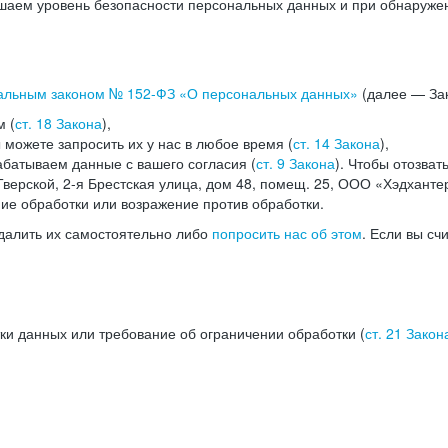
аем уровень безопасности персональных данных и при обнаружени
альным законом №
152-ФЗ
«О персональных данных»
(далее — Зак
м (
ст. 18 Закона
),
можете запросить их у нас в любое время (
ст. 14 Закона
),
абатываем данные с вашего согласия (
ст. 9 Закона
). Чтобы отозват
верской, 2-я Брестская улица, дом 48, помещ. 25, ООО «Хэдханте
ние обработки или возражение против обработки.
далить их самостоятельно либо
попросить нас об этом
. Если вы сч
ки данных или требование об ограничении обработки (
ст. 21 Закон