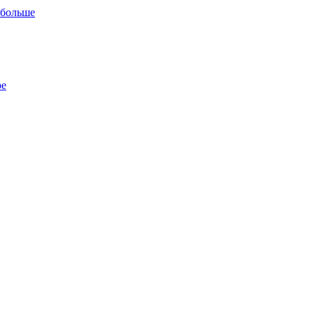
 больше
ре