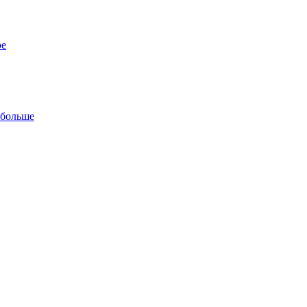
ре
 больше