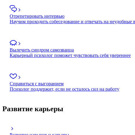
Отрепетировать интервью
Научим проходить собеседование и отвечать на неудобные
Вылечить синдром самозванца
Карьерный психолог поможет чувствовать себя увереннее
Справиться с выгоранием
Психолог поддержит, если не осталось сил на работу
Развитие карьеры
Развитие навыков и карьеры