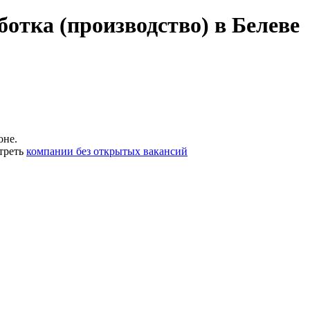
отка (производство) в Белеве
оне.
треть
компании без открытых вакансий