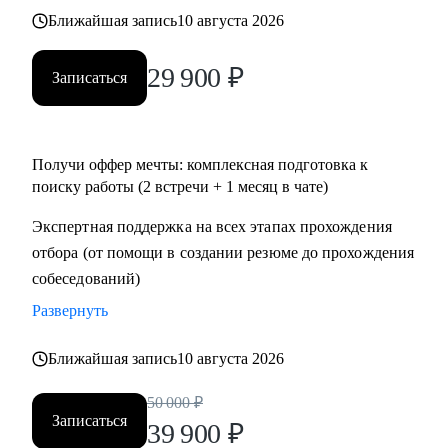
• Тем, кто хочет перейти в IT и аналитику из смежной
Ближайшая запись
10 августа 2026
сферы;
• Всем IT-специалистам, которые хотят релоцироваться в
29 900
₽
Записаться
Испанию и работать удаленно
Получи оффер мечты: комплексная подготовка к
поиску работы (2 встречи + 1 месяц в чате)
Экспертная поддержка на всех этапах прохождения
отбора (от помощи в создании резюме до прохождения
собеседований)
Развернуть
Ближайшая запись
10 августа 2026
50 000
₽
Записаться
39 900
₽