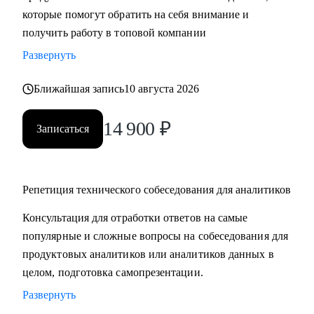
которые помогут обратить на себя внимание и
компетенций;
получить работу в топовой компании
• Получить практические советы по управлению командой;
• Сформировать свою стратегию профессионального роста;
Развернуть
• Найти удаленную работу и переехать жить к морю в
страну своей мечты;
Ближайшая запись
10 августа 2026
14 900
₽
Кому могу помочь:
Записаться
• Продуктовым аналитикам, аналитикам данных и продаж
уровня Senior, которые хотят вырасти в должности и
перейти в Team leader’ы или выстроить горизонтальный
Репетиция технического собеседования для аналитиков
трек развития;
• Junior и Middle Продуктовым аналитикам, аналитикам
Консультация для отработки ответов на самые
данных и продаж, которые хотят повысить свой грейд;
популярные и сложные вопросы на собеседования для
• Выпускникам и студентам, которые ищут свою первую
продуктовых аналитиков или аналитиков данных в
работу в аналитике;
целом, подготовка самопрезентации.
• Аналитикам, которые хотят перейти из стартапа в
Развернуть
корпорацию;