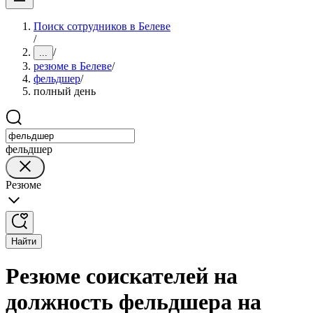
Поиск сотрудников в Белеве
/
/
...
резюме в Белеве
/
фельдшер
/
полный день
фельдшер
Резюме
Найти
Резюме соискателей на
должность фельдшера на