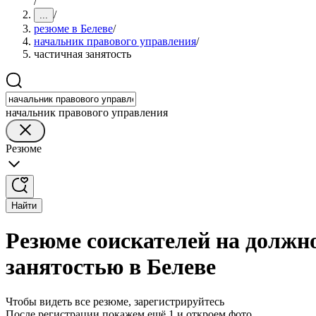
/
/
...
резюме в Белеве
/
начальник правового управления
/
частичная занятость
начальник правового управления
Резюме
Найти
Резюме соискателей на должн
занятостью в Белеве
Чтобы видеть все резюме, зарегистрируйтесь
После регистрации покажем ещё 1 и откроем фото