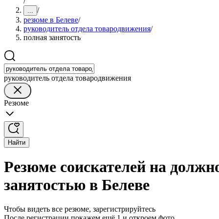
/
/
...
резюме в Белеве
/
руководитель отдела товародвижения
/
полная занятость
руководитель отдела товародвижения
Резюме
Найти
Резюме соискателей на должн
занятостью в Белеве
Чтобы видеть все резюме, зарегистрируйтесь
После регистрации покажем ещё 1 и откроем фото