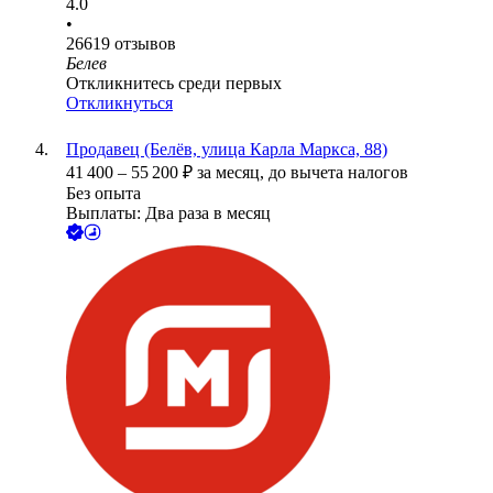
4.0
•
26619
отзывов
Белев
Откликнитесь среди первых
Откликнуться
Продавец (Белёв, улица Карла Маркса, 88)
41 400
–
55 200
₽
за месяц,
до вычета налогов
Без опыта
Выплаты: Два раза в месяц