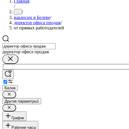
Главная
/
/
...
вакансии в Белеве
/
директор офиса продаж
/
от прямых работодателей
директор офиса продаж
Белев
Другие параметры
1
График
Рабочие часы