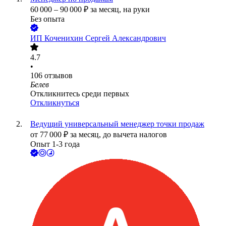
60 000
–
90 000
₽
за месяц,
на руки
Без опыта
ИП
Коченихин Сергей Александрович
4.7
•
106
отзывов
Белев
Откликнитесь среди первых
Откликнуться
Ведущий универсальный менеджер точки продаж
от
77 000
₽
за месяц,
до вычета налогов
Опыт 1-3 года