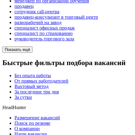
менеджер по организации обучения
продавец
сотрудник call-центра
продавец-консультант в торговый центр
разнорабочий на завод
специалист офисных продаж
специалист по страхованию
руководитель торгового зала
Показать ещё
Быстрые фильтры подбора вакансий
Без опыта работы
От прямых работодателей
Вахтовый метод
За последние три дня
За сутки
HeadHunter
Размещение вакансий
Поиск по резюме
О компании
Наши вакансии