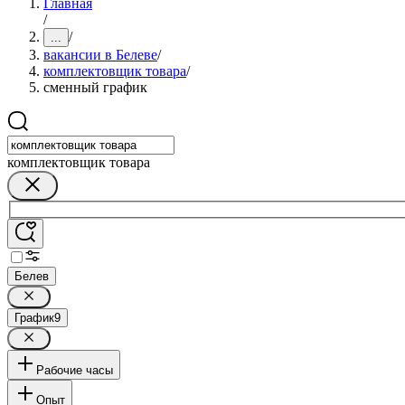
Главная
/
/
...
вакансии в Белеве
/
комплектовщик товара
/
сменный график
комплектовщик товара
Белев
График
9
Рабочие часы
Опыт