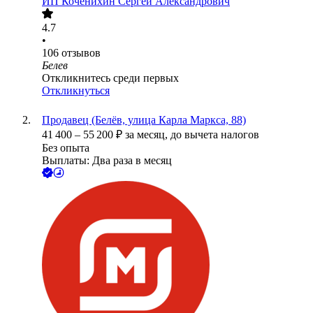
ИП
Коченихин Сергей Александрович
4.7
•
106
отзывов
Белев
Откликнитесь среди первых
Откликнуться
Продавец (Белёв, улица Карла Маркса, 88)
41 400
–
55 200
₽
за месяц,
до вычета налогов
Без опыта
Выплаты: Два раза в месяц