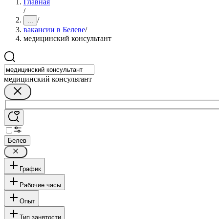
Главная
/
/
...
вакансии в Белеве
/
медицинский консультант
медицинский консультант
Белев
График
Рабочие часы
Опыт
Тип занятости