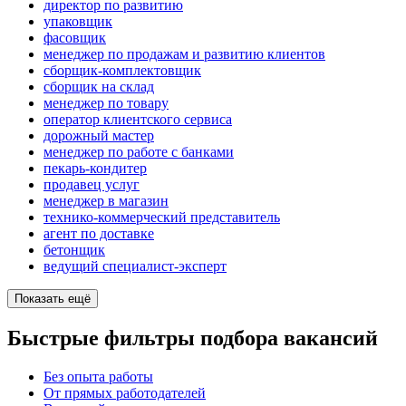
директор по развитию
упаковщик
фасовщик
менеджер по продажам и развитию клиентов
сборщик-комплектовщик
сборщик на склад
менеджер по товару
оператор клиентского сервиса
дорожный мастер
менеджер по работе с банками
пекарь-кондитер
продавец услуг
менеджер в магазин
технико-коммерческий представитель
агент по доставке
бетонщик
ведущий специалист-эксперт
Показать ещё
Быстрые фильтры подбора вакансий
Без опыта работы
От прямых работодателей