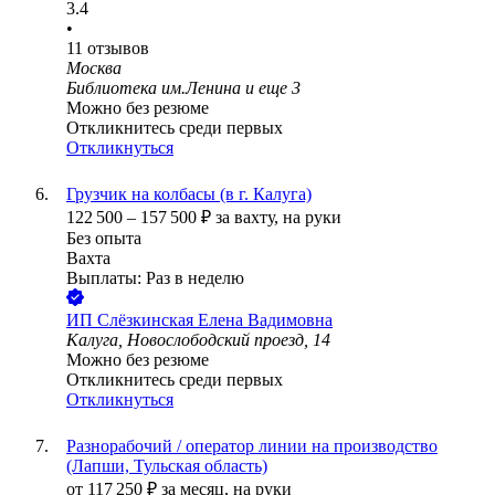
3.4
•
11
отзывов
Москва
Библиотека им.Ленина
и еще
3
Можно без резюме
Откликнитесь среди первых
Откликнуться
Грузчик на колбасы (в г. Калуга)
122 500
–
157 500
₽
за вахту,
на руки
Без опыта
Вахта
Выплаты: Раз в неделю
ИП
Слёзкинская Елена Вадимовна
Калуга, Новослободский проезд, 14
Можно без резюме
Откликнитесь среди первых
Откликнуться
Разнорабочий / оператор линии на производство
(Лапши, Тульская область)
от
117 250
₽
за месяц,
на руки