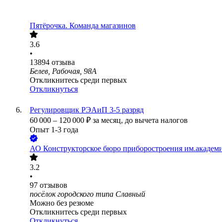
Пятёрочка. Команда магазинов
3.6
•
13894
отзыва
Белев, Рабочая, 98А
Откликнитесь среди первых
Откликнуться
Регулировщик РЭАиП 3-5 разряд
60 000
–
120 000
₽
за месяц,
до вычета налогов
Опыт 1-3 года
АО
Конструкторское бюро приборостроения им.академ
3.2
•
97
отзывов
посёлок городского типа Славный
Можно без резюме
Откликнитесь среди первых
Откликнуться