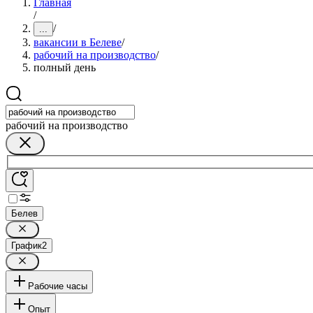
Главная
/
/
...
вакансии в Белеве
/
рабочий на производство
/
полный день
рабочий на производство
Белев
График
2
Рабочие часы
Опыт