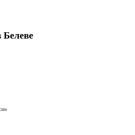
в Белеве
нсии