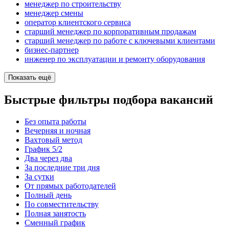
менеджер по строительству
менеджер смены
оператор клиентского сервиса
старший менеджер по корпоративным продажам
старший менеджер по работе с ключевыми клиентами
бизнес-партнер
инженер по эксплуатации и ремонту оборудования
Показать ещё
Быстрые фильтры подбора вакансий
Без опыта работы
Вечерняя и ночная
Вахтовый метод
График 5/2
Два через два
За последние три дня
За сутки
От прямых работодателей
Полный день
По совместительству
Полная занятость
Сменный график