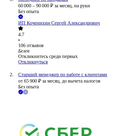
60 000
–
90 000
₽
за месяц,
на руки
Без опыта
ИП
Коченихин Сергей Александрович
4.7
•
106
отзывов
Белев
Откликнитесь среди первых
Откликнуться
Старший менеджер по работе с клиентами
от
65 900
₽
за месяц,
до вычета налогов
Без опыта