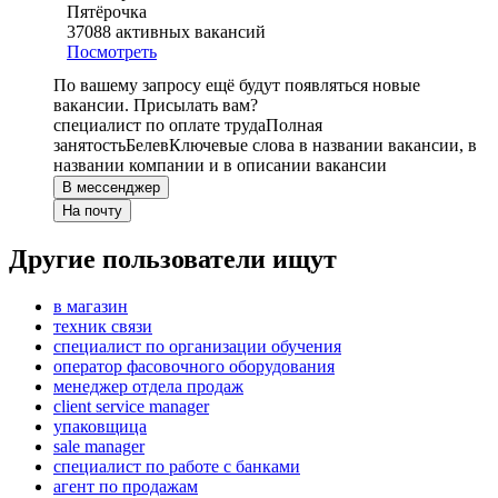
Пятёрочка
37088
активных вакансий
Посмотреть
По вашему запросу ещё будут появляться новые
вакансии. Присылать вам?
специалист по оплате труда
Полная
занятость
Белев
Ключевые слова в названии вакансии, в
названии компании и в описании вакансии
В мессенджер
На почту
Другие пользователи ищут
в магазин
техник связи
специалист по организации обучения
оператор фасовочного оборудования
менеджер отдела продаж
client service manager
упаковщица
sale manager
специалист по работе с банками
агент по продажам