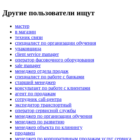
Другие пользователи ищут
мастер
в магазин
техник связи
специалист по организации обучения
упаковщица
client service manager
оператор фасовочного оборудования
sale manager
менеджер отдела продаж
специалист по работе с банками
старший менеджер
консультант по работе с клиентами
агент по продажам
сотрудник call-центра
экспедитор транспортный
оператор сервисной службы
менеджер по организации обучения
менеджер по развитию
менеджер объекта по клинингу
продавец
менеджер по корпоративным продажам услуг сервиса