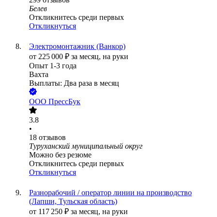
Белев
Откликнитесь среди первых
Откликнуться
Электромонтажник (Ванкор)
от
225 000
₽
за месяц,
на руки
Опыт 1-3 года
Вахта
Выплаты: Два раза в месяц
ООО
ПрессБук
3.8
•
18
отзывов
Туруханский муниципальный округ
Можно без резюме
Откликнитесь среди первых
Откликнуться
Разнорабочий / оператор линии на производство
(Лапши, Тульская область)
от
117 250
₽
за месяц,
на руки