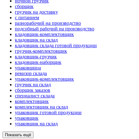
ночной грузчик
сборщик
грузчик на доставку
с питанием
разнорабочий на производство
подсобный рабочий на производство
кладовщик-комплектовщик
кладовщик на склад
кладовщик склада готовой продукции
грузчик-комплектовщик
кладовщик-грузчик
кладовщик-наборщик
упаковщица
ревизор склада
упаковщик-комплектовщик
грузчик на склад
сборщик заказов
специалист склада
комплектовщик
комплектовщик на склад
упаковщик готовой продукции
упаковщик
упаковщик на склад
Показать ещё