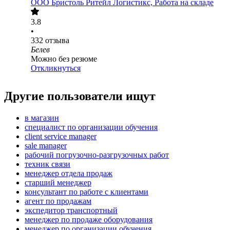
ООО
Бристоль Ритейл Логистикс, Работа на складе
3.8
•
332
отзыва
Белев
Можно без резюме
Откликнуться
Другие пользователи ищут
в магазин
специалист по организации обучения
client service manager
sale manager
рабочий погрузочно-разгрузочных работ
техник связи
менеджер отдела продаж
старший менеджер
консультант по работе с клиентами
агент по продажам
экспедитор транспортный
менеджер по продаже оборудования
менеджер по организации обучения