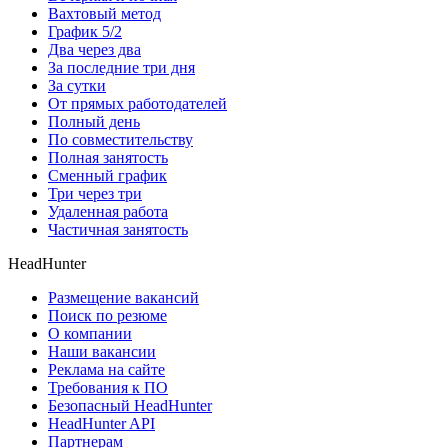
Вахтовый метод
График 5/2
Два через два
За последние три дня
За сутки
От прямых работодателей
Полный день
По совместительству
Полная занятость
Сменный график
Три через три
Удаленная работа
Частичная занятость
HeadHunter
Размещение вакансий
Поиск по резюме
О компании
Наши вакансии
Реклама на сайте
Требования к ПО
Безопасный HeadHunter
HeadHunter API
Партнерам