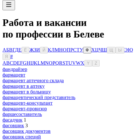
Работа и вакансии
по профессии в Белеве
А
Б
В
Г
Д
Е
Ж
З
И
К
Л
М
Н
О
П
Р
С
Т
У
Х
Ц
Ч
Ш
Э
Ю
Ё
Й
Ф
Щ
Ы
#
Я
A
B
C
D
E
F
G
H
I
J
K
L
M
N
O
P
Q
R
S
T
U
V
W
X
Y
Z
фандрайзер
фармацевт
фармацевт аптечного склада
фармацевт в аптеку
фармацевт в больницу
фармацевтический представитель
фармацевт-консультант
фармацевт-провизор
фаршесоставитель
фасадчик
1
фасовщик
3
фасовщик документов
фасовщик специй