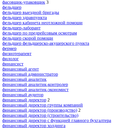
фасовщик-упаковщик
3
фельдшер
фельдшер выездной бригады
фельдшер здравпункта
фельдшер кабинета неотложной помощи
фельдшер-лаборант
фельдшер по предрейсовым осмотрам
фельдшер скорой помощи
фельдшер фельдшерско-акушерского пункта
фермер
физиотерапевт
филолог
финансист
финансовый агент
финансовый администратор
финансовый аналитик
финансовый аналитик-контролер
финансовый аналитик-экономист
финансовый аудитор
финансовый директор
2
финансовый директор группы компаний
финансовый директор (производство)
2
финансовый директор (строительство)
финансовый директор с функцией главного бухгалтера
финансовый директор холдинга