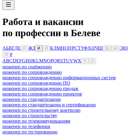
Работа и вакансии
по профессии в Белеве
А
Б
В
Г
Д
Е
Ж
З
К
Л
М
Н
О
П
Р
С
Т
У
Ф
Х
Ц
Ч
Ш
Э
Ю
Ё
И
Й
Щ
Ы
#
Я
A
B
C
D
E
F
G
H
I
J
K
L
M
N
O
P
Q
R
S
T
U
V
W
X
Y
Z
инженер по снабжению
инженер по сопровождению
инженер по сопровождению информационных систем
инженер по сопровождению ПО
инженер по сопровождению продаж
инженер по сопровождению проектов
инженер по стандартизации
инженер по стандартизации и сертификации
инженер по строительному контролю
инженер по строительству
инженер по телекоммуникациям
инженер по телефонии
инженер по тестированию