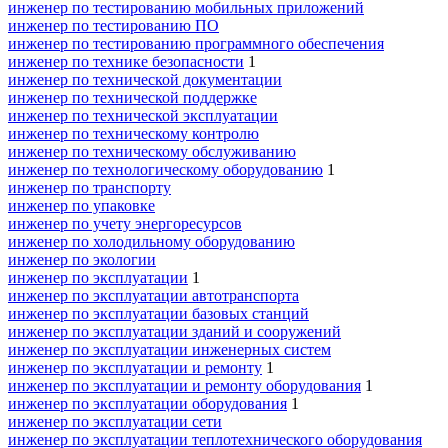
инженер по тестированию мобильных приложений
инженер по тестированию ПО
инженер по тестированию программного обеспечения
инженер по технике безопасности
1
инженер по технической документации
инженер по технической поддержке
инженер по технической эксплуатации
инженер по техническому контролю
инженер по техническому обслуживанию
инженер по технологическому оборудованию
1
инженер по транспорту
инженер по упаковке
инженер по учету энергоресурсов
инженер по холодильному оборудованию
инженер по экологии
инженер по эксплуатации
1
инженер по эксплуатации автотранспорта
инженер по эксплуатации базовых станций
инженер по эксплуатации зданий и сооружений
инженер по эксплуатации инженерных систем
инженер по эксплуатации и ремонту
1
инженер по эксплуатации и ремонту оборудования
1
инженер по эксплуатации оборудования
1
инженер по эксплуатации сети
инженер по эксплуатации теплотехнического оборудования