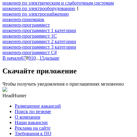
инженер по электрическим и слаботочным системам
инженер по электрооборудованию
1
инженер по электроснабжению
инженер-приемщик
инженер-программист
инженер-программист 1 категории
инженер-программист 1С
инженер-программист 2 категории
инженер-программист 3 категории
инженер-программист C#
В начало
6
7
8
9
10
...
15
дальше
Скачайте приложение
Чтобы получать уведомления о приглашениях мгновенно
HeadHunter
Размещение вакансий
Поиск по резюме
О компании
Наши вакансии
Реклама на сайте
Требования к ПО