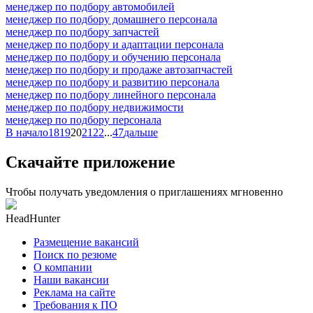
менеджер по подбору автомобилей
менеджер по подбору домашнего персонала
менеджер по подбору запчастей
менеджер по подбору и адаптации персонала
менеджер по подбору и обучению персонала
менеджер по подбору и продаже автозапчастей
менеджер по подбору и развитию персонала
менеджер по подбору линейного персонала
менеджер по подбору недвижимости
менеджер по подбору персонала
В начало
18
19
20
21
22
...
47
дальше
Скачайте приложение
Чтобы получать уведомления о приглашениях мгновенно
HeadHunter
Размещение вакансий
Поиск по резюме
О компании
Наши вакансии
Реклама на сайте
Требования к ПО