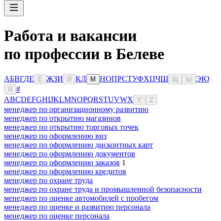
Работа и вакансии
по профессии в Белеве
А
Б
В
Г
Д
Е
Ж
З
И
К
Л
Н
О
П
Р
С
Т
У
Ф
Х
Ц
Ч
Ш
Э
Ю
Ё
Й
М
Щ
Ы
#
Я
A
B
C
D
E
F
G
H
I
J
K
L
M
N
O
P
Q
R
S
T
U
V
W
X
Y
Z
менеджер по организационному развитию
менеджер по открытию магазинов
менеджер по открытию торговых точек
менеджер по оформлению виз
менеджер по оформлению дисконтных карт
менеджер по оформлению документов
менеджер по оформлению заказов
1
менеджер по оформлению кредитов
менеджер по охране труда
менеджер по охране труда и промышленной безопасности
менеджер по оценке автомобилей с пробегом
менеджер по оценке и развитию персонала
менеджер по оценке персонала