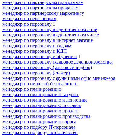
менеджер по партнерским программам
менеджер по партнерским продажам
менеджер по партнерскому маркетингу
менеджер по переговорам
менеджер по персоналу
1
менеджер по персоналу в единственном лице
менеджер по персоналу в единственном числе
менеджер по персоналу в интернет-магазин
менеджер по персоналу и кадрам
менеджер по персоналу и КДП
менеджер по персоналу и обучению
1
менеджер по персоналу (кадровое делопроизводство)
менеджер по персоналу (массовый подбор)
менеджер по персоналу (стажер)
менеджер по персоналу с функциями офис-менеджера
менеджер по пищевой безопасности
менеджер по планированию
менеджер по планированию закупок
менеджер по планированию и логистике
менеджер по планированию поставок
менеджер по планированию продаж
менеджер по планированию производства
менеджер по планированию спроса
менеджер по подбору IT-персонала
менеджер по подбору автозапчастей