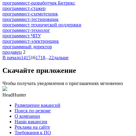
программист-разработчик Битрикс
программист-стажер
программист-схемотехник
программист-тестировщик
программист технической поддержки
программист-технолог
программист ЧПУ
программист-электронщик
программный директор
продавец
2
В начало
14
15
16
17
18
...
22
дальше
Скачайте приложение
Чтобы получать уведомления о приглашениях мгновенно
HeadHunter
Размещение вакансий
Поиск по резюме
О компании
Наши вакансии
Реклама на сайте
Требования к ПО