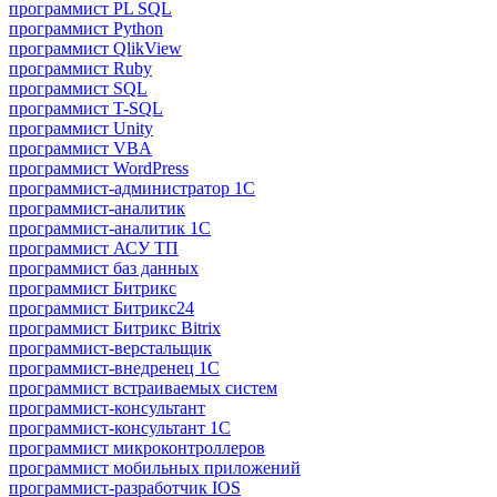
программист PL SQL
программист Python
программист QlikView
программист Ruby
программист SQL
программист T-SQL
программист Unity
программист VBA
программист WordPress
программист-администратор 1С
программист-аналитик
программист-аналитик 1С
программист АСУ ТП
программист баз данных
программист Битрикс
программист Битрикс24
программист Битрикс Bitrix
программист-верстальщик
программист-внедренец 1С
программист встраиваемых систем
программист-консультант
программист-консультант 1C
программист микроконтроллеров
программист мобильных приложений
программист-разработчик IOS