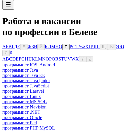
Работа и вакансии
по профессии в Белеве
А
Б
В
Г
Д
Е
Ж
З
И
К
Л
М
Н
О
Р
С
Т
У
Ф
Х
Ц
Ч
Ш
Э
Ю
Ё
Й
П
Щ
Ы
#
Я
A
B
C
D
E
F
G
H
I
J
K
L
M
N
O
P
Q
R
S
T
U
V
W
X
Y
Z
программист IOS, Android
программист Java
программист Java EE
программист Java junior
программист JavaScript
программист Laravel
программист Linux
программист MS SQL
программист Navision
программист .NET
программист Oracle
программист Perl
программист PHP MySQL