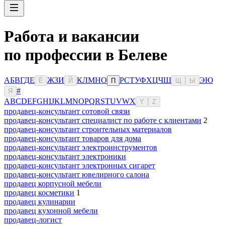
Работа и вакансии
по профессии в Белеве
А
Б
В
Г
Д
Е
Ж
З
И
К
Л
М
Н
О
Р
С
Т
У
Ф
Х
Ц
Ч
Ш
Э
Ю
Ё
Й
П
Щ
Ы
#
Я
A
B
C
D
E
F
G
H
I
J
K
L
M
N
O
P
Q
R
S
T
U
V
W
X
Y
Z
продавец-консультант сотовой связи
продавец-консультант специалист по работе с клиентами
2
продавец-консультант строительных материалов
продавец-консультант товаров для дома
продавец-консультант электроинструментов
продавец-консультант электроники
продавец-консультант электронных сигарет
продавец-консультант ювелирного салона
продавец корпусной мебели
продавец косметики
1
продавец кулинарии
продавец кухонной мебели
продавец-логист