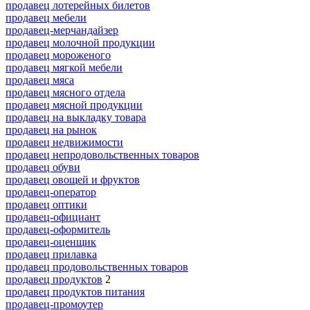
продавец лотерейных билетов
продавец мебели
продавец-мерчандайзер
продавец молочной продукции
продавец мороженого
продавец мягкой мебели
продавец мяса
продавец мясного отдела
продавец мясной продукции
продавец на выкладку товара
продавец на рынок
продавец недвижимости
продавец непродовольственных товаров
продавец обуви
продавец овощей и фруктов
продавец-оператор
продавец оптики
продавец-официант
продавец-оформитель
продавец-оценщик
продавец прилавка
продавец продовольственных товаров
продавец продуктов
2
продавец продуктов питания
продавец-промоутер