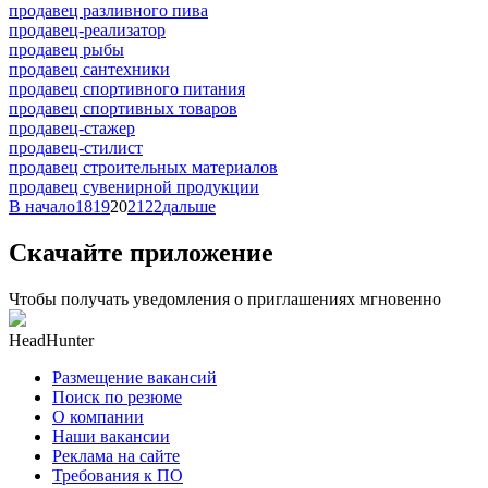
продавец разливного пива
продавец-реализатор
продавец рыбы
продавец сантехники
продавец спортивного питания
продавец спортивных товаров
продавец-стажер
продавец-стилист
продавец строительных материалов
продавец сувенирной продукции
В начало
18
19
20
21
22
дальше
Скачайте приложение
Чтобы получать уведомления о приглашениях мгновенно
HeadHunter
Размещение вакансий
Поиск по резюме
О компании
Наши вакансии
Реклама на сайте
Требования к ПО