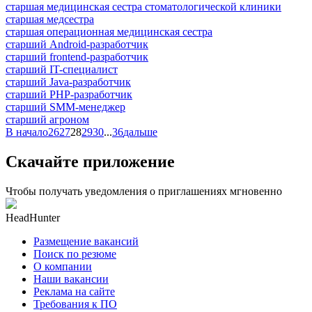
старшая медицинская сестра стоматологической клиники
старшая медсестра
старшая операционная медицинская сестра
старший Android-разработчик
старший frontend-разработчик
старший IT-специалист
старший Java-разработчик
старший PHP-разработчик
старший SMM-менеджер
старший агроном
В начало
26
27
28
29
30
...
36
дальше
Скачайте приложение
Чтобы получать уведомления о приглашениях мгновенно
HeadHunter
Размещение вакансий
Поиск по резюме
О компании
Наши вакансии
Реклама на сайте
Требования к ПО