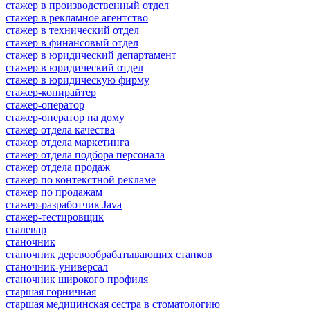
стажер в производственный отдел
стажер в рекламное агентство
стажер в технический отдел
стажер в финансовый отдел
стажер в юридический департамент
стажер в юридический отдел
стажер в юридическую фирму
стажер-копирайтер
стажер-оператор
стажер-оператор на дому
стажер отдела качества
стажер отдела маркетинга
стажер отдела подбора персонала
стажер отдела продаж
стажер по контекстной рекламе
стажер по продажам
стажер-разработчик Java
стажер-тестировщик
сталевар
станочник
станочник деревообрабатывающих станков
станочник-универсал
станочник широкого профиля
старшая горничная
старшая медицинская сестра в стоматологию