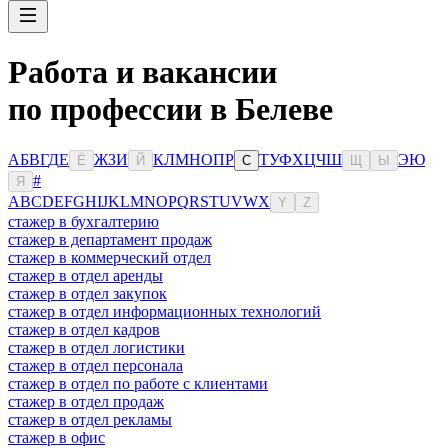
Работа и вакансии
по профессии в Белеве
А
Б
В
Г
Д
Е
Ж
З
И
К
Л
М
Н
О
П
Р
Т
У
Ф
Х
Ц
Ч
Ш
Э
Ю
Ё
Й
С
Щ
Ы
#
Я
A
B
C
D
E
F
G
H
I
J
K
L
M
N
O
P
Q
R
S
T
U
V
W
X
Y
Z
стажер в бухгалтерию
стажер в департамент продаж
стажер в коммерческий отдел
стажер в отдел аренды
стажер в отдел закупок
стажер в отдел информационных технологий
стажер в отдел кадров
стажер в отдел логистики
стажер в отдел персонала
стажер в отдел по работе с клиентами
стажер в отдел продаж
стажер в отдел рекламы
стажер в офис