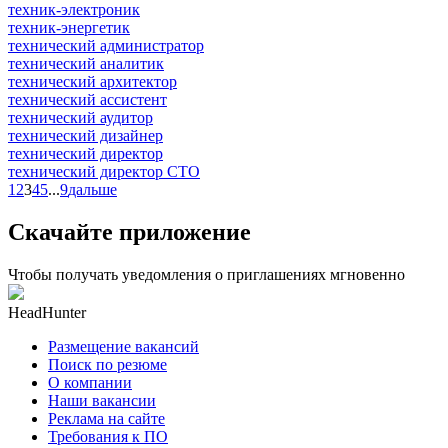
техник-электроник
техник-энергетик
технический администратор
технический аналитик
технический архитектор
технический ассистент
технический аудитор
технический дизайнер
технический директор
технический директор CTO
1
2
3
4
5
...
9
дальше
Скачайте приложение
Чтобы получать уведомления о приглашениях мгновенно
HeadHunter
Размещение вакансий
Поиск по резюме
О компании
Наши вакансии
Реклама на сайте
Требования к ПО