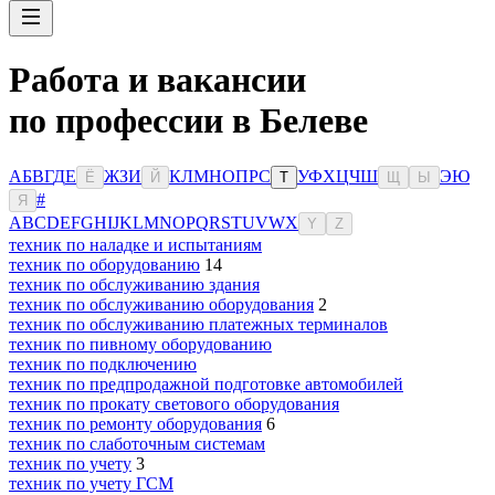
Работа и вакансии
по профессии в Белеве
А
Б
В
Г
Д
Е
Ж
З
И
К
Л
М
Н
О
П
Р
С
У
Ф
Х
Ц
Ч
Ш
Э
Ю
Ё
Й
Т
Щ
Ы
#
Я
A
B
C
D
E
F
G
H
I
J
K
L
M
N
O
P
Q
R
S
T
U
V
W
X
Y
Z
техник по наладке и испытаниям
техник по оборудованию
14
техник по обслуживанию здания
техник по обслуживанию оборудования
2
техник по обслуживанию платежных терминалов
техник по пивному оборудованию
техник по подключению
техник по предпродажной подготовке автомобилей
техник по прокату светового оборудования
техник по ремонту оборудования
6
техник по слаботочным системам
техник по учету
3
техник по учету ГСМ