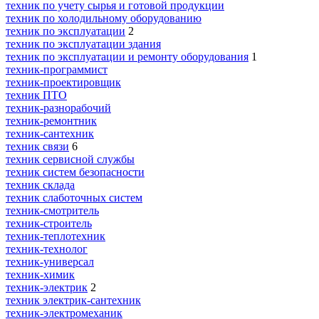
техник по учету сырья и готовой продукции
техник по холодильному оборудованию
техник по эксплуатации
2
техник по эксплуатации здания
техник по эксплуатации и ремонту оборудования
1
техник-программист
техник-проектировщик
техник ПТО
техник-разнорабочий
техник-ремонтник
техник-сантехник
техник связи
6
техник сервисной службы
техник систем безопасности
техник склада
техник слаботочных систем
техник-смотритель
техник-строитель
техник-теплотехник
техник-технолог
техник-универсал
техник-химик
техник-электрик
2
техник электрик-сантехник
техник-электромеханик