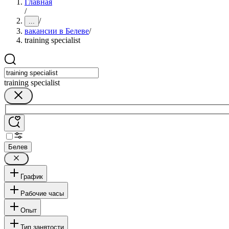
Главная
/
/
...
вакансии в Белеве
/
training specialist
training specialist
Белев
График
Рабочие часы
Опыт
Тип занятости